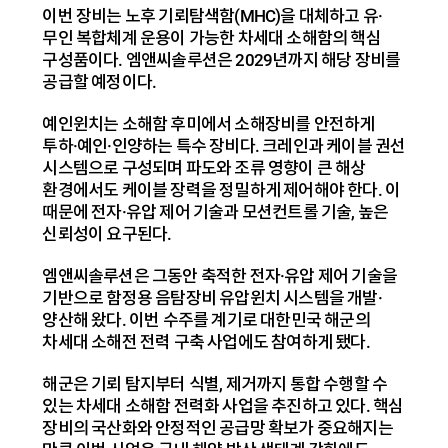
이번 장비는 노후 기뢰탐색함(MHC)을 대체하고 유·
무인 복합체계 운용이 가능한 차세대 소해함의 핵심
구성품이다. 엠앤씨솔루션은 2029년까지 해당 장비를
공급할 예정이다.
예인윈치는 소해함 후미에서 소해장비를 안전하게
투하·예인·인양하는 특수 장비다. 크레인과 케이블 권선
시스템으로 구성되며 파도와 조류 영향이 큰 해상
환경에서도 케이블 장력을 정밀하게 제어해야 한다. 이
때문에 전자·유압 제어 기술과 모션컨트롤 기술, 높은
신뢰성이 요구된다.
엠앤씨솔루션은 그동안 축적한 전자·유압 제어 기술을
기반으로 함정용 음탐장비 유압윈치 시스템을 개발·
양산해 왔다. 이번 수주를 계기로 대한민국 해군의
차세대 소해전 전력 구축 사업에도 참여하게 됐다.
해군은 기뢰 탐지부터 식별, 제거까지 통합 수행할 수
있는 차세대 소해함 전력화 사업을 추진하고 있다. 핵심
장비의 국산화와 안정적인 공급망 확보가 중요해지는