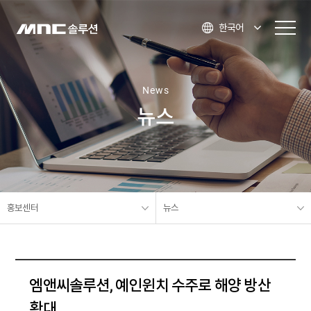
한국어
News
뉴스
홍보센터
뉴스
엠앤씨솔루션, 예인윈치 수주로 해양 방산
확대