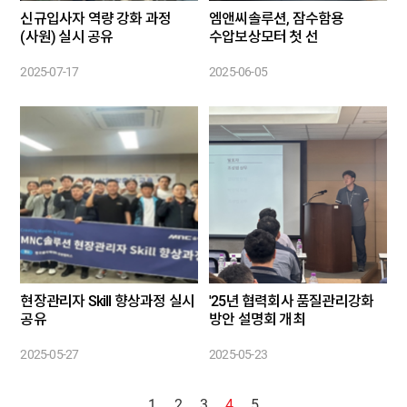
신규입사자 역량 강화 과정
엠앤씨솔루션, 잠수함용
(사원) 실시 공유
수압보상모터 첫 선
2025-07-17
2025-06-05
현장관리자 Skill 향상과정 실시
'25년 협력회사 품질관리강화
공유
방안 설명회 개최
2025-05-27
2025-05-23
1
2
3
4
5