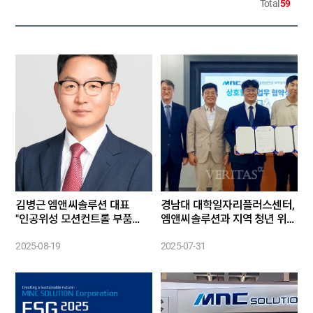
Total
59
김병근 엠앤씨솔루션 대표
경남대 대학일자리플러스센터,
"인공위성 모션컨트롤 부품
엠앤씨솔루션과 지역 청년 위한
개발…민간 우주 시장 열리면
협약 맺어
고속 성장"
2025-08-19
2025-07-31